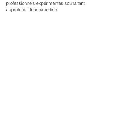
professionnels expérimentés souhaitant
approfondir leur expertise.
Pour plus d’informations, veuillez visiter :
www.form-3d.ch
Inscription à la newsletter